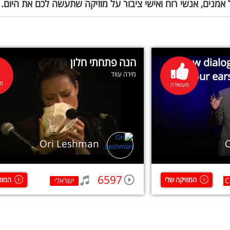
 אמנים, אנשי רוח ואישי ציבור על מוזיקה שתעשה לכם את היום.
How dialog
הנה פתחתי חלון
your ear
מירה עווד
מע
מעשירה
Ori Leshman
6597
המוזיקה שלי
המוז
C
ישראלי