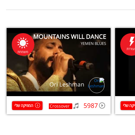
MOUNTAINS WILL DANCE
YEMEN BLUES
וררת
משמחת
Ori Leshman
5987
יקה שלי
המוזיקה שלי
Crossover