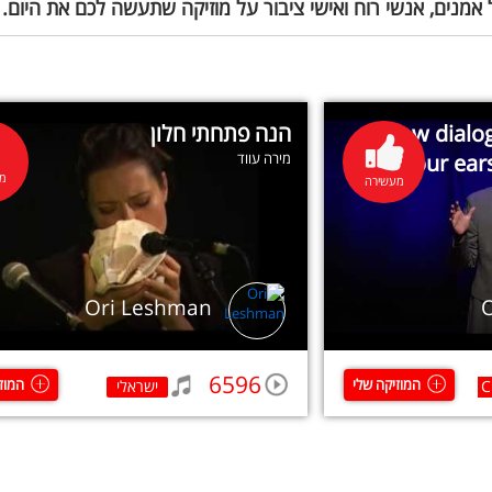
 אמנים, אנשי רוח ואישי ציבור על מוזיקה שתעשה לכם את היום.
How dialog
הנה פתחתי חלון
your ear
מירה עווד
מע
מעשירה
Ori Leshman
6596
המוזיקה שלי
המוז
C
ישראלי