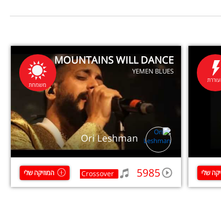
MOUNTAINS WILL DANCE
YEMEN BLUES
וררת
משמחת
Ori Leshman
5985
יקה שלי
המוזיקה שלי
Crossover