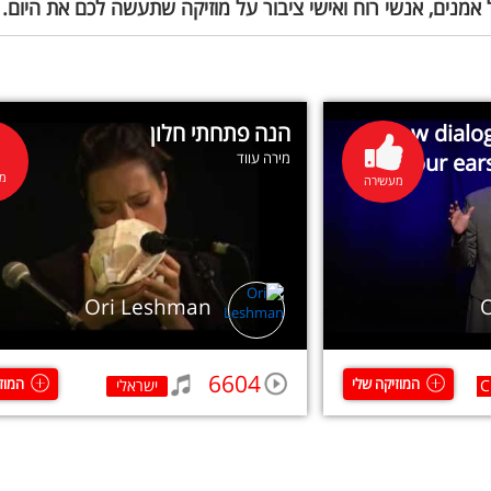
 אמנים, אנשי רוח ואישי ציבור על מוזיקה שתעשה לכם את היום.
How dialog
הנה פתחתי חלון
your ear
מירה עווד
מע
מעשירה
Ori Leshman
6604
המוזיקה שלי
המוז
C
ישראלי