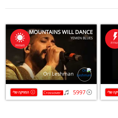
MOUNTAINS WILL DANCE
YEMEN BLUES
וררת
משמחת
Ori Leshman
5997
יקה שלי
המוזיקה שלי
Crossover