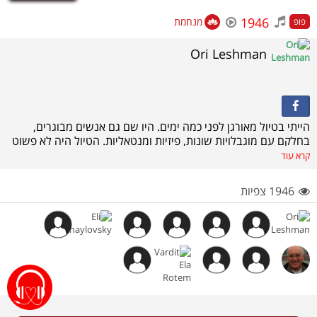
1946
מנחמת
פופ
Ori Leshman
הייתי בטיול מאורגן לפני כמה ימים. היו שם גם אנשים מבוגרים,
בחלקם עם מוגבלויות שונות, פיזיות ומנטאליות. הטיול היה לא פשוט
וכלל הליכות מרובות, טיפוס למקומות גבוהים, הליכה בגשם ולפעמים
קרא עוד
בשמש יוקדת. היה מרגש מאוד לראות, איך בני הזוג הבריאים תומכים
בבני הזוג הפחות הבריאים ולא מוותרים, גם ברגעים לגמרי לא
1946 צפיות
פשוטים.
השיר הזה מוקדש לכל בנות ובני הזוג שלא מוותרים, תומכים אחד
בשני וממשיכים לטייל, לחוות את העולם לאהוב- בקיצור, לחיות!!