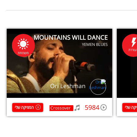
MOUNTAINS WILL DANCE
YEMEN BLUES
וררת
משמחת
Ori Leshman
5984
יקה שלי
המוזיקה שלי
Crossover