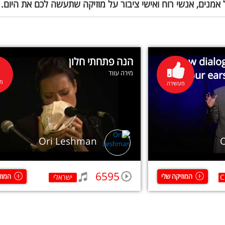
 אמנים, אנשי רוח ואישי ציבור על מוזיקה שתעשה לכם את היום.
How dialog
הנה פתחתי חלון
your ear
מירה עווד
מע
מעשירה
Ori Leshman
6595
המוזיקה שלי
המוז
C
ישראלי