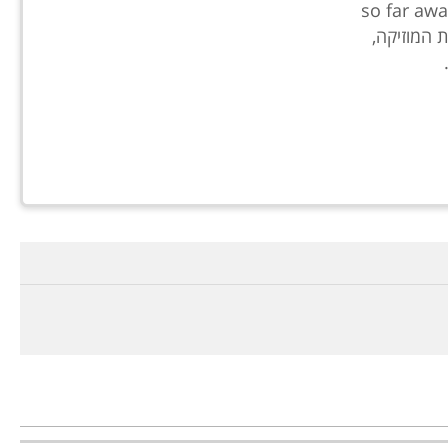
 מהמתיאוס פסיון. וכשהוא שר את המילים "so far away
ות המוזיקה,