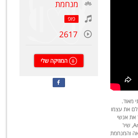
מנחמת
פופ
2617
המוזיקה שלי
י מאוד.
לם את עצמו
 את אנשי
העיר והעולם כולו. הוא שר את שירו American Tune, שיר
לאה והמנחמת