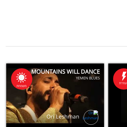
MOUNTAINS WILL DANCE
YEMEN BLUES
וררת
משמחת
Ori Leshman