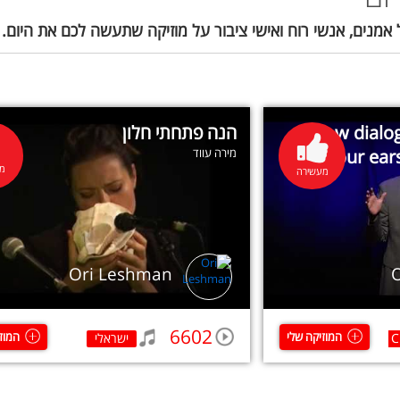
 אמנים, אנשי רוח ואישי ציבור על מוזיקה שתעשה לכם את היום.
How dialog
הנה פתחתי חלון
your ear
מירה עווד
מע
מעשירה
Ori Leshman
6602
המוזיקה שלי
המוז
C
ישראלי