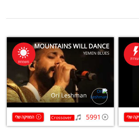
MOUNTAINS WILL DANCE
YEMEN BLUES
וררת
משמחת
Ori Leshman
5991
יקה שלי
המוזיקה שלי
Crossover