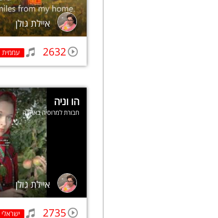
איילת גולן
2632
עממית
הו וניה
חבורת למרוסיה באהבה
איילת גולן
2735
ישראלי