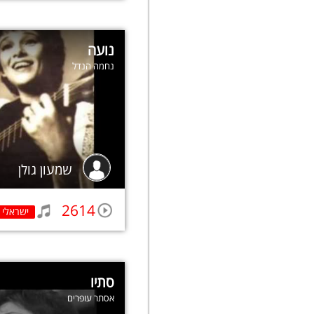
נועה
נחמה הנדל
שמעון גולן
2614
ישראלי
סתיו
אסתר עופרים