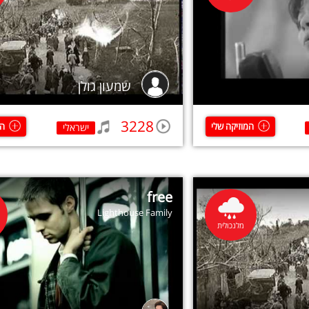
שמעון גולן
3228
המוזיקה שלי
המ
ישראלי
free
Lighthouse Family
מלנכולית