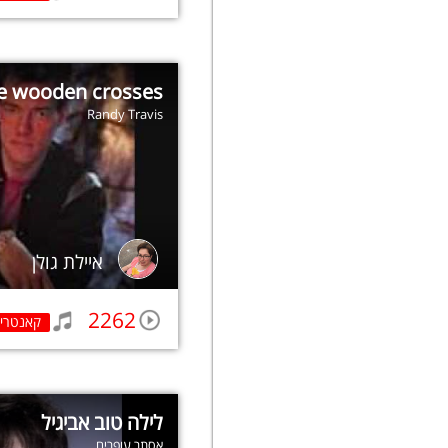
e wooden crosses
Randy Travis
איילת גולן
2262
קאנטרי
לילה טוב אביגיל
אסתר עופרים