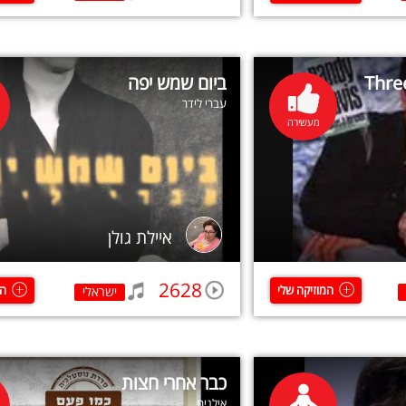
Thre
ביום שמש יפה
עברי לידר
מעשירה
איילת גולן
2628
המוזיקה שלי
המ
ישראלי
כבר אחרי חצות
אילנית