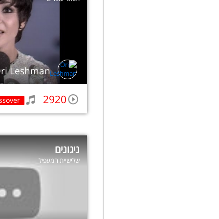
ri Leshman
2920
ssover
ניגונים
שלישיית המעפיל