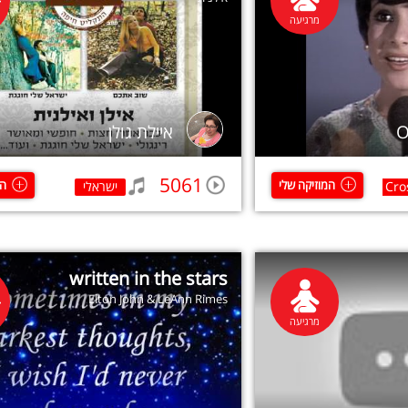
מרגיעה
O
איילת גולן
5061
המוזיקה שלי
המ
Cro
ישראלי
written in the stars
Elton John & LeAnn Rimes
מרגיעה