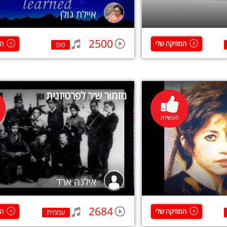
איילת גולן
2500
המוזיקה שלי
המ
פופ
מזמור שיר לפרטיזנית
מעשירה
אילנה ארד
2684
המוזיקה שלי
המ
עממית