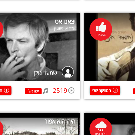
יצאנו אט
אריק איינשטיין
מעשירה
שמעון גולן
2519
המוזיקה שלי
המ
ישראלי
היה הוא אפור
נחמה הנדל
מלנכולית