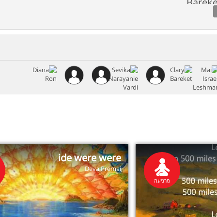
ide were were
Deva Premai
מרגיעה